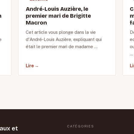
André-Louis Auzière, le
C
n
premier mari de Brigitte
m
Macron
f
Cet article vous plonge dans la vie
D
e
d'André-Louis Auzière, expliquant qui
e
était le premier mari de madame …
ou
…
Lire →
L
CATÉGORIES
naux et