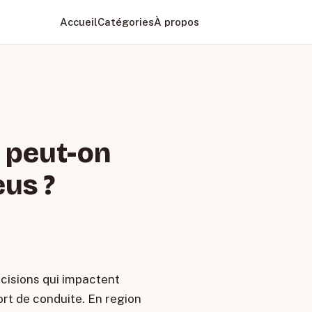
Accueil
Catégories
À propos
 peut-on
eus ?
ecisions qui impactent
ort de conduite. En region